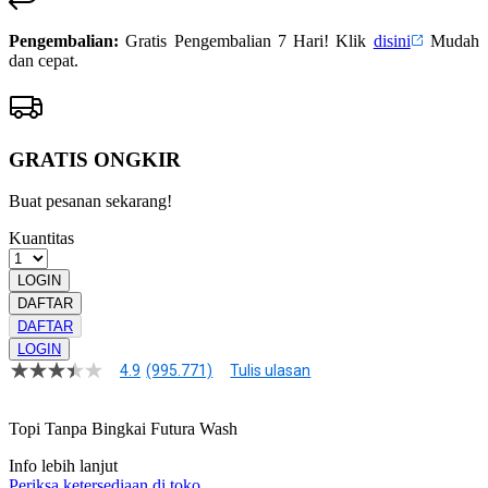
Pengembalian:
Gratis Pengembalian 7 Hari! Klik
disini
Mudah
dan cepat.
GRATIS ONGKIR
Buat pesanan sekarang!
Kuantitas
LOGIN
DAFTAR
DAFTAR
LOGIN
4.9
(995.771)
Tulis ulasan
4.9
dari
5
Topi Tanpa Bingkai Futura Wash
bintang,
nilai
rating
Info lebih lanjut
rata-
Periksa ketersediaan di toko