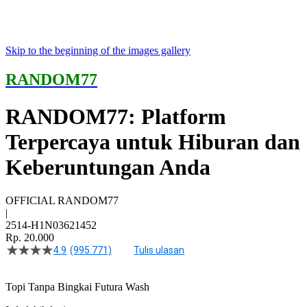
Skip to the beginning of the images gallery
RANDOM77
RANDOM77: Platform
Terpercaya untuk Hiburan dan
Keberuntungan Anda
OFFICIAL RANDOM77
|
2514-H1N03621452
Rp. 20.000
4.9
(995.771)
Tulis ulasan
4.5
dari
5
Topi Tanpa Bingkai Futura Wash
bintang,
nilai