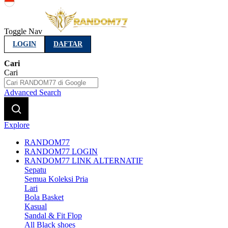
Indonesia
Toggle Nav
LOGIN
DAFTAR
Cari
Cari
Advanced Search
Explore
RANDOM77
RANDOM77 LOGIN
RANDOM77 LINK ALTERNATIF
Sepatu
Semua Koleksi Pria
Lari
Bola Basket
Kasual
Sandal & Fit Flop
All Black shoes