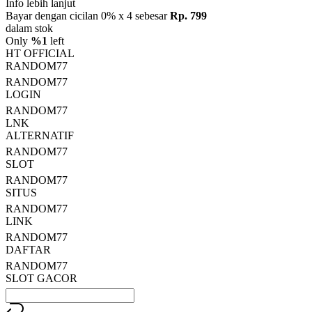
rating
Info lebih lanjut
rata-
Bayar dengan cicilan 0% x 4 sebesar
Rp. 799
rata.
dalam stok
Read
Only
%1
left
13
HT OFFICIAL
Reviews.
RANDOM77
Tautan
halaman
RANDOM77
yang
LOGIN
sama.
RANDOM77
LNK
ALTERNATIF
RANDOM77
SLOT
RANDOM77
SITUS
RANDOM77
LINK
RANDOM77
DAFTAR
RANDOM77
SLOT GACOR